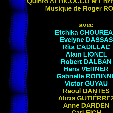
Quinto
ALBICOCCO
et Enz
Musique de Roger
RO
avec
Etchika
CHOUREA
Evelyne
DASSAS
Rita
CADILLAC
Alain
LIONEL
Robert
DALBAN
Hans
VERNER
Gabrielle
ROBINN
Victor
GUYAU
Raoul
DANTES
Alicia
GUTIÉRRE
Anne
DARDEN
Carl
EICH