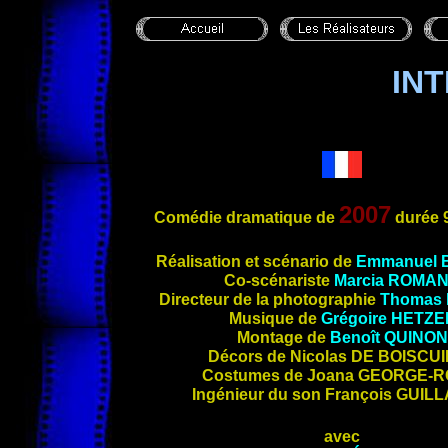
IN
2007
Comédie dramatique de
durée
Réalisatio
n et scénario de
Emmanuel
Co-scénariste
Marcia
ROMA
Directeur de la photographie
Thomas
Musique de
Grégoire
HETZE
Montage de
Benoît
QUINON
Décors de Nicolas
DE BOISCUI
Costumes de Joana
GEORGE-R
Ingénieur du son François
GUIL
avec