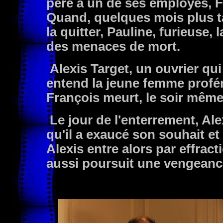
père à un de ses employés, Fr
Quand, quelques mois plus ta
la quitter, Pauline, furieuse,
des menaces de mort.
Alexis Target, un ouvrier qui
entend la jeune femme profé
François meurt, le soir même
Le jour de l'enterrement, Ale
qu'il a exaucé son souhait et
Alexis entre alors par effract
aussi poursuit une vengeance