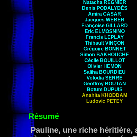
Natacha
RÉGNIER
Denis
PODALYDÈS
Amira
CASAR
Jacques
WEBER
Françoise
GILLARD
Eric
ELMOSNINO
Francis
LEPLAY
Thibault
VINÇON
Grégoire
BONNET
Simon
BAKHOUCHE
Cécile
BOUILLOT
Olivier
HEMON
Saliha
BOURDIEU
Volodia
SERRE
Geoffroy
BOUTAN
Botum
DUPUIS
Anahita
KHODDAM
Ludovic
PETEY
Résumé
Pauline, une riche héritière,