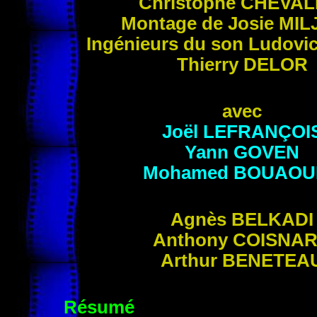
Christophe
CHEVAL
Montage de Josie
MIL
Ingénieurs du son Ludovi
Thierry
DELOR
avec
Joël
LEFRANÇOI
Yann
GOVEN
Mohamed
BOUAOU
Agnès
BELKADI
Anthony
COISNA
Arthur
BENETEA
Résumé