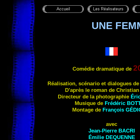
UNE FEM
2
Comédie dramatique de
Réalisation, scénario et dialogues de
D'après le roman de Christia
Directeur de la photographie
Éri
Musique de
Frédéric BOT
Montage de
François
GÉDI
avec
Jean-Pierre
BACRI
Émilie
DEQUENNE