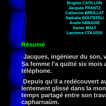
Brigitte
CATILLON
Jacques
FRANTZ
Catherine
BREILLAT
Nathalie
BOUTEFEU
Axelle
ABBADIE
Xavier MALY
Laurence
COLUSSI
Résumé
Jacques, ingénieur du son, 
Sa femme l’a quitté six mois 
téléphone.
Depuis qu’il a redécouvert ave
lentement glissé dans la mon
temps partagé entre son travai
capharnaüm.