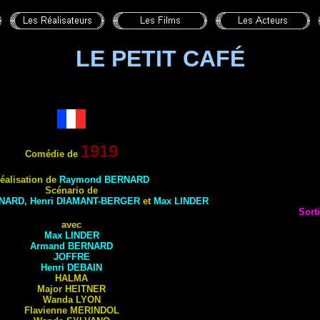
LE PETIT CAFÉ
1919
Comédie de
éalisation de
Raymond
BERNARD
Scénario de
NARD
,
Henri
DIAMANT-BERGER
et
Max
LINDER
Sort
avec
Max
LINDER
Armand
BERNARD
JOFFRE
Henri
DEBAIN
HALMA
Major
HEITNER
Wanda
LYON
Flavienne
MERINDOL