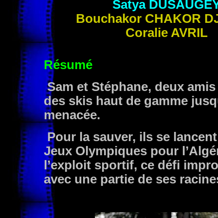
Satya
DUSAUGE
Bouchakor
CHAKOR DJ
Coralie
AVRIL
Résumé
Sam et Stéphane, deux amis 
des skis haut de gamme jusqu
menacée.
Pour la sauver, ils se lancent
Jeux Olympiques pour l’Algér
l’exploit sportif, ce défi im
avec une partie de ses racine