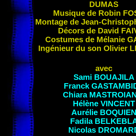
DUMAS
Musique de Robin
FO
Montage de Jean-Christo
Décors de David
FAI
Costumes de Mélanie
G
Ingénieur du son Olivier
L
avec
Sami
BOUAJILA
Franck
GASTAMBI
Chiara
MASTROIAN
Hélène
VINCENT
Aurélie
BOQUIE
Fadila
BELKEBL
Nicolas
DROMAR