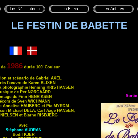
LE FESTIN DE BABETTE
1986
 de
durée 100' Couleur
tion et scénario de Gabriel
AXEL
rès l'œuvre de Karen
BLIXEN
la photographie Henning
KRISTIANSEN
usique de Per
NØRGAARD
Sortie
ntage de Finn
HENRIKSEN
écors de Sven
WICHMANN
e Annelise
HAUBERG
et Pia
MYRDAL
 son Michael
DELA
, Carl Aage
HANSEN
,
n
NIELSEN
et Bjarne
RISBJERG
avec
Stéphane
AUDRAN
Bodil
KJER