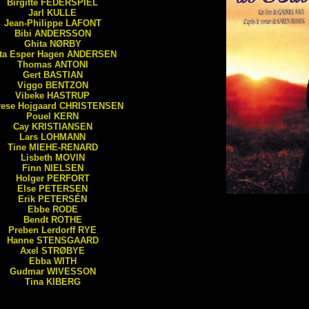
Birgitte
FEDERSPIEL
Jarl
KULLE
Jean-Philippe
LAFONT
Bibi
ANDERSSON
Ghita
NØRBY
ta Esper Hagen
ANDERSEN
Thomas
ANTONI
Gert
BASTIAN
Viggo
BENTZON
Vibeke
HASTRUP
rese Hojgaard
CHRISTENSEN
Pouel
KERN
Cay
KRISTIANSEN
Lars
LOHMANN
Tine
MIEHE-RENARD
Lisbeth
MOVIN
Finn
NIELSEN
Holger
PERFORT
Else
PETERSEN
Erik
PETERSÉN
Ebbe
RODE
Bendt
ROTHE
Preben Lerdorff
RYE
Hanne
STENSGAARD
Axel
STRØBYE
Ebba
WITH
Gudmar
WIVESSON
Tina
KIBERG