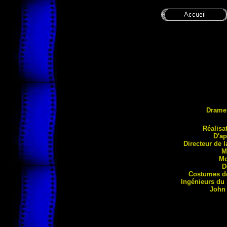
Drame
Réa
lisa
D'ap
Directeur de 
M
Mo
D
Costumes d
Ingénieurs du
Joh