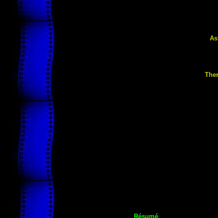
As
The
Résumé