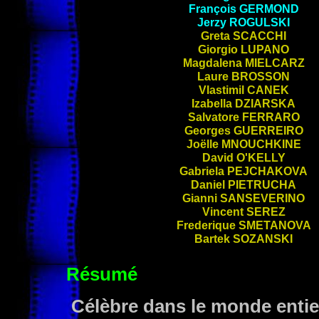
François
GERMOND
Jerzy
ROGULSKI
Greta
SCACCHI
Giorgio
LUPANO
Magdalena
MIELCARZ
Laure
BROSSON
Vlastimil
CANEK
Izabella
DZIARSKA
Salvatore
FERRARO
Georges
GUERREIRO
Joëlle
MNOUCHKINE
David
O'KELLY
Gabriela
PEJCHAKOVA
Daniel
PIETRUCHA
Gianni
SANSEVERINO
Vincent
SEREZ
Frederique
SMETANOVA
Bartek
SOZANSKI
Résumé
Célèbre dans le monde entier