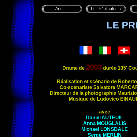
LE PR
2003
Drame de
durée 105' Cou
Réalisation e
t scénario de Robert
Co-scénariste Salvatore
MARCAR
Directeur de la photographie Maurizi
Musique de Ludovico
EINAU
avec
Daniel
AUTEUIL
Anna
MOUGLALIS
Michael
LONSDALE
Serge
MERLIN