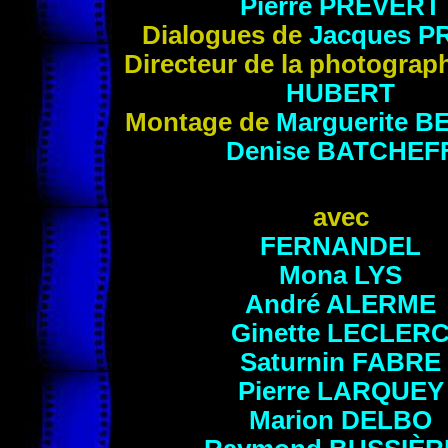
Pierre
PRÉVERT
Dialogues de
Jacques
P
Directeur de la photograp
HUBERT
Montage de
Marguerite
B
Denise
BATCHEF
avec
FERNANDEL
Mona
LYS
André
ALERME
Ginette
LECLER
Saturnin
FABRE
Pierre
LARQUEY
Marion
DELBO