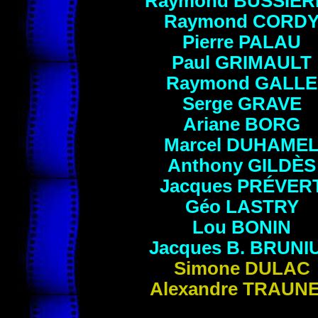
Raymond
BUSSIÈR
Raymond
CORD
Pierre
PALAU
Paul
GRIMAULT
Raymond
GALLE
Serge
GRAVE
Ariane
BORG
Marcel
DUHAME
Anthony
GILDÈS
Jacques
PRÉVER
Géo
LASTRY
Lou
BONIN
Jacques
B. BRUNI
Simone
DULAC
Alexandre
TRAUN