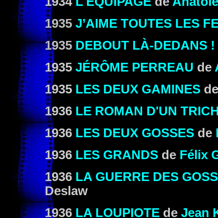
1934
L'ÉQUIPAGE
de
Anatole
1935
J’AIME TOUTES LES 
1935
DEBOUT LÀ-DEDANS !
1935
JÉRÔME PERREAU
de
1935
LES DEUX GAMINES
d
1936
LE ROMAN D'UN TRIC
1936
LES DEUX GOSSES
de
1936
LES GRANDS
de
Félix 
1936
LA GUERRE DES GOS
Deslaw
1936
LA LOUPIOTE
de
Jean