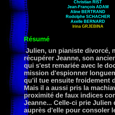
Christian
RIST
Jean-François
ADAM
Aline
BERTRAND
Rodolphe
SCHACHER
Axelle
BERNARD
Irina
GRJEBINA
Résumé
Julien, un pianiste divorcé,
récupérer Jeanne, son ancien
qui s'est remariée avec le do
mission d'espionner longue
qu'il tue ensuite froidement 
Mais il a aussi pris la machi
proximité de faux indices c
Jeanne... Celle-ci prie Julie
auprès d'elle pour consoler l