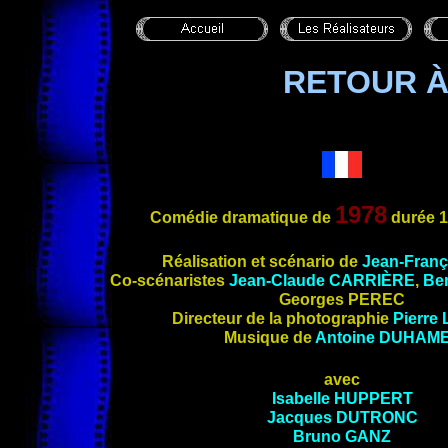
RETOUR À
1978
Comédie dramatique de
durée 1
Réalisation et scénario de
Jean-Franç
Co-scénaris
tes
Jean-Claude
CARRIÈRE
,
Be
Georges
PEREC
Directeur de la photographie
Pierre
Musique de
Antoine
DUHAM
avec
Isabelle
HUPPERT
Jacques
DUTRONC
Bruno
GANZ