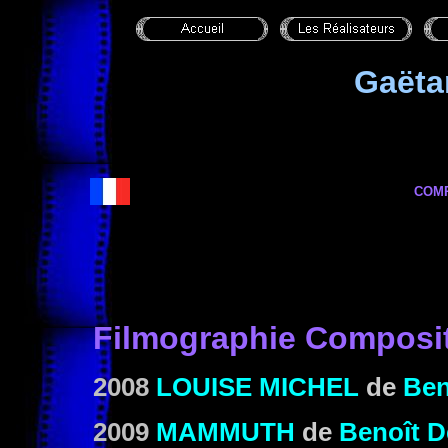
Gaët
COM
Filmographie Composi
2008
LOUISE MICHEL
de
Ben
2009
MAMMUTH
de
Benoît D