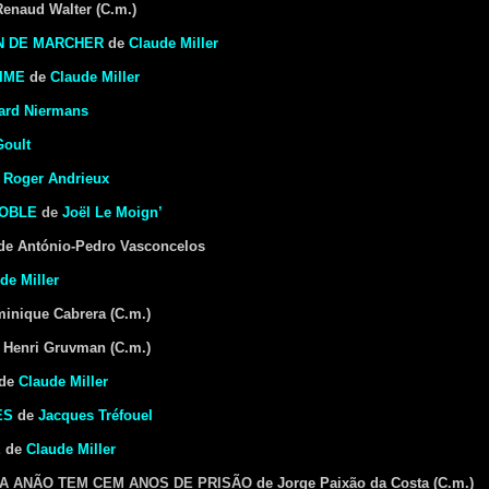
enaud Walter (C.m.)
N DE MARCHER
de
Claude Miller
AIME
de
Claude Miller
ard Niermans
oult
e
Roger Andrieux
NOBLE
de
Joël Le Moign’
e António-Pedro Vasconcelos
de Miller
inique Cabrera (C.m.)
 Henri Gruvman (C.m.)
de
Claude Miller
ES
de
Jacques Tréfouel
E
de
Claude Miller
 A ANÃO TEM CEM ANOS DE PRISÃO
de Jorge Paixão da Costa (C.m.)