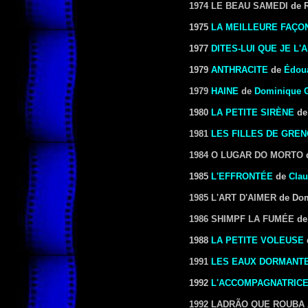
1974 LE BEAU SAMEDI
de R
1975
LA MEILLEURE FAÇO
1977
DITES-LUI QUE JE L'
1979
ANTHRACITE
de
Édou
1979
HAINE
de
Dominique G
1980
LA PETITE SIRÈNE
d
1981
LES FILLES DE GRE
1984 O LUGAR DO MORTO
d
1985
L'
EFFRONTÉE
de
Clau
1985 L'ART D'AIMER
de Dom
1986 SHIMPF LA FUMÉE
de
1988
LA PETITE VOLEUSE
1991
LES EAUX DORMANT
1992
L'ACCOMPAGNATRIC
1992 LADRÃO QUE ROUBA