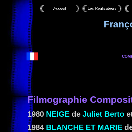
Franç
COM
Filmographie Composi
1980
NEIGE
de
Juliet Berto
e
1984
BLANCHE ET MARIE
d