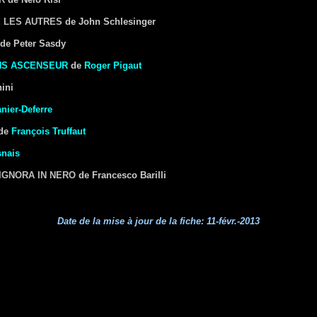
 LES AUTRES
de John Schlesinger
de Peter Sasdy
NS ASCENSEUR
de
Roger Pigaut
ini
anier-Deferre
de
François Truffaut
snais
IGNORA IN NERO
de Francesco Barilli
Date de la mise à jour de la fiche:
11-févr.-2013