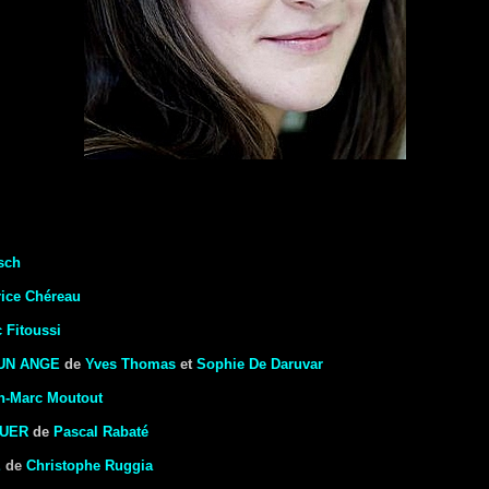
sch
rice Chéreau
 Fitoussi
UN ANGE
de
Yves Thomas
et
Sophie De Daruvar
n-Marc Moutout
OUER
de
Pascal Rabaté
E
de
Christophe Ruggia