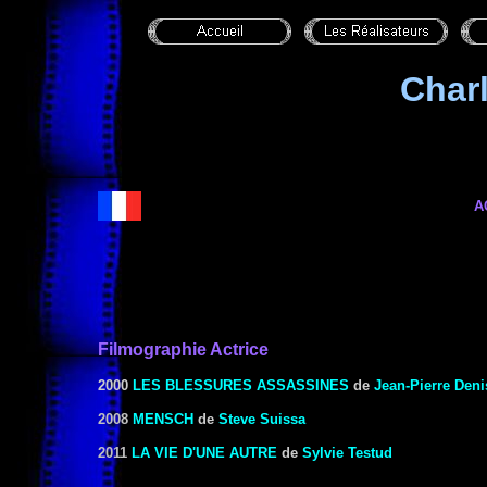
Char
A
Filmographie Actrice
2000
LES BLESSURES ASSASSINES
de
Jean-Pierre Deni
2008
MENSCH
de
Steve Suissa
2011
LA VIE D'UNE AUTRE
de
Sylvie Testud