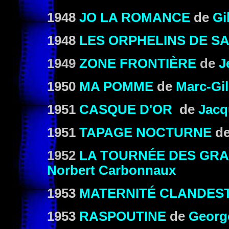
1948
JO LA ROMANCE
de
Gi
1948
LES ORPHELINS DE SA
1949
ZONE FRONTIÈRE
de
J
1950
MA POMME
de
Marc-Gil
1951
CASQUE D'OR
de
Jacq
1951
TAPAGE NOCTURNE
d
1952
LA TOURNÉE DES GR
Norbert Carbonnaux
1953
MATERNITÉ CLANDES
1953
RASPOUTINE
de
Georg