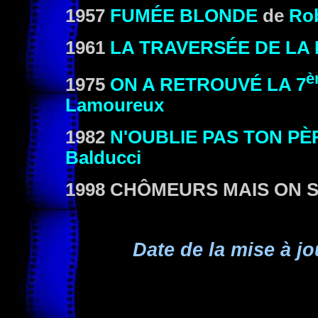
1957
FUMÉE BLONDE
de
Rob
1961
LA TRAVERSÉE DE LA 
è
1975
ON A RETROUVÉ LA 7
Lamoureux
1982
N'OUBLIE PAS TON PÈ
Balducci
1
998 CHÔMEURS MAIS ON S
Date de la mise à jo