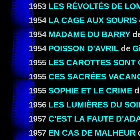
1953
LES RÉVOLTÉS DE L
1954
LA CAGE AUX SOURIS
1954
MADAME DU BARRY
d
1954
POISSON D'AVRIL
de
G
1955
LES CAROTTES SONT 
1955
CES SACRÉES VACAN
1955
SOPHIE ET LE CRIME
d
1956
LES LUMIÈRES DU SOI
1957
C'EST LA FAUTE D'AD
1957
EN CAS DE MALHEUR