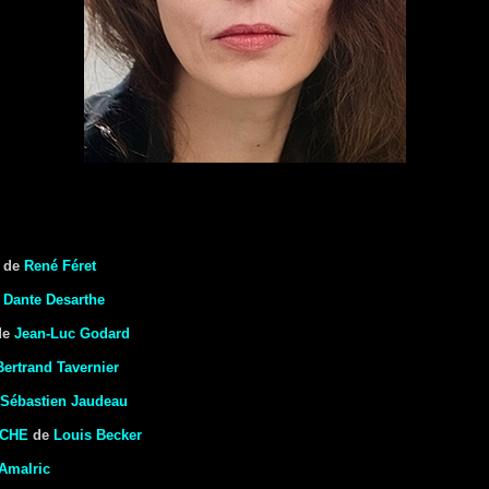
de
René Féret
e
Dante Desarthe
de
Jean-Luc Godard
Bertrand Tavernier
Sébastien Jaudeau
NCHE
de
Louis Becker
Amalric