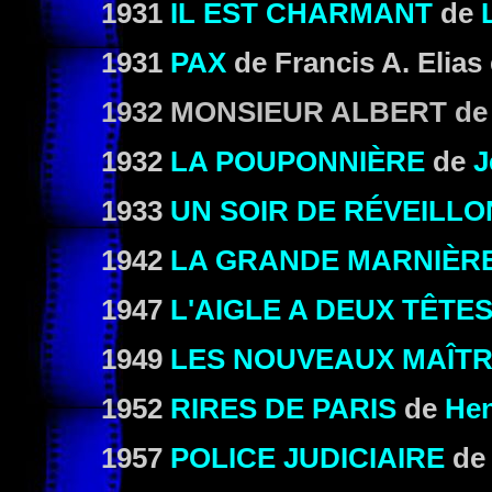
1931
IL EST CHARMANT
de
1931
PAX
de Francis A. Elias
1932
MONSIEUR ALBERT
de
1932
LA POUPONNIÈRE
de
J
1933
UN SOIR DE RÉVEILLO
1942
LA GRANDE MARNIÈR
1947
L'AIGLE A DEUX TÊTE
1949
LES NOUVEAUX MAÎT
1952
RIRES DE PARIS
de
Hen
1957
POLICE JUDICIAIRE
d