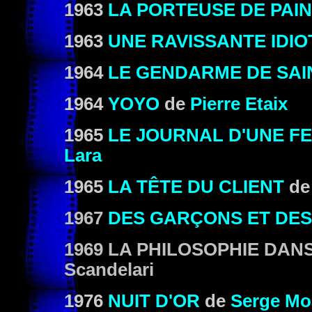
1963
LA PORTEUSE DE PAIN
1963
UNE RAVISSANTE IDIO
1964
LE GENDARME DE SAI
1964
YOYO
de
Pierre Etaix
1965
LE JOURNAL D'UNE F
Lara
1965
LA TÊTE DU CLIENT
d
1967
DES GARÇONS ET DES
1969
LA PHILOSOPHIE DAN
Scandelari
1976
NUIT D'OR
de
Serge Mo