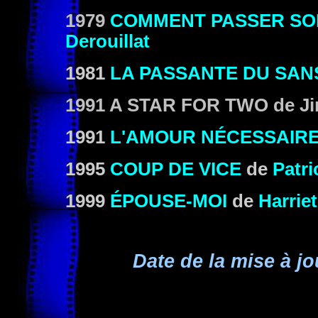
1979
COMMENT PASSER SO
Derouillat
1981
LA PASSANTE DU SAN
1991
A STAR FOR TWO
de J
1991
L'AMOUR NÉCESSAIR
1995
COUP DE VICE
de
Patri
1999
ÉPOUSE-MOI
de
Harrie
Date de la mise à jo