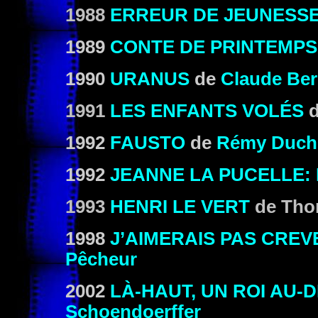
1988
ERREUR DE JEUNESS
1989
CONTE DE PRINTEMPS
1990
URANUS
de
Claude Ber
1991
LES ENFANTS VOLÉS
1992
FAUSTO
de
Rémy Duch
1992
JEANNE LA PUCELLE:
1993
HENRI LE VERT
de Tho
1998
J’AIMERAIS PAS CRE
Pêcheur
2002
LÀ-HAUT, UN ROI AU
Schoendoerffer