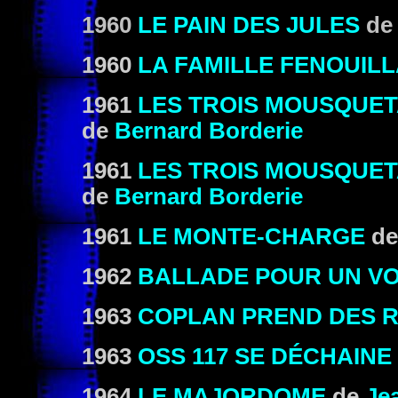
1960
LE PAIN DES JULES
d
1960
LA FAMILLE FENOUIL
1961
LES TROIS MOUSQUET
de
Bernard Borderie
1961
LES TROIS MOUSQUETA
de
Bernard Borderie
1961
LE MONTE-CHARGE
d
1962
BALLADE POUR UN V
1963
COPLAN PREND DES 
1963
OSS 117 SE DÉCHAINE
1964
LE MAJORDOME
de
Je