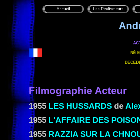
And
AC
NÉ E
DÉCÉDÉ
Filmographie Acteur
1955
LES HUSSARDS
de
Ale
1955
L'AFFAIRE DES POIS
1955
RAZZIA SUR LA CHNO