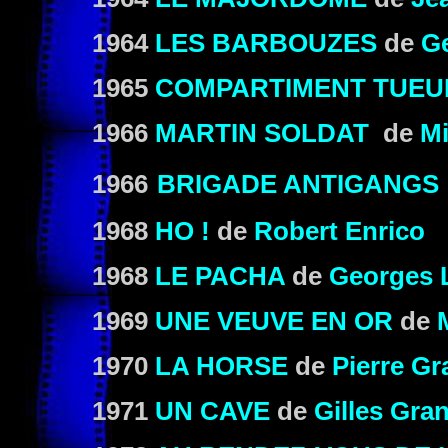
1964
LES BARBOUZES
de
G
1965
COMPARTIMENT TUEU
1966
MARTIN SOLDAT
de
Mi
1966
BRIGADE ANTIGANGS
1968
HO !
de
Robert Enrico
1968
LE PACHA
de
Georges 
1969
UNE VEUVE EN OR
de
1970
LA HORSE
de
Pierre Gr
1971
UN CAVE
de
Gilles Gra