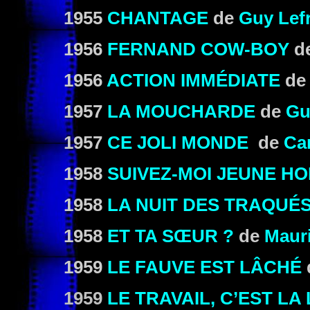
1955
CHANTAGE
de
Guy Lef
1956
FERNAND COW-BOY
d
1956
ACTION IMMÉDIATE
d
1957
LA MOUCHARDE
de
Gu
1957
CE JOLI MONDE
de
Ca
1958
SUIVEZ-MOI JEUNE H
1958
LA NUIT DES TRAQUÉ
1958
ET TA SŒUR ?
de
Maur
1959
LE FAUVE EST LÂCHÉ
1959
LE TRAVAIL, C’EST LA