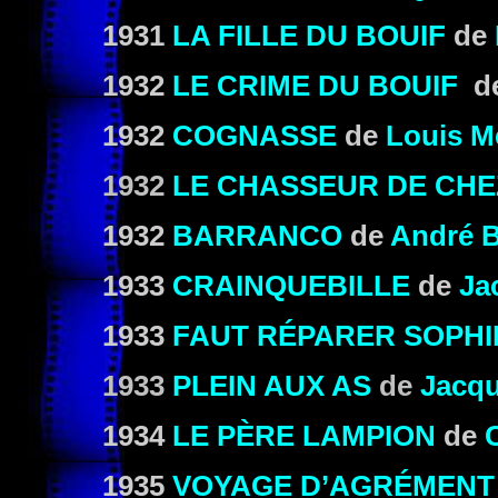
1931
LA FILLE DU BOUIF
de
1932
LE CRIME DU BOUIF
d
1932
COGNASSE
de
Louis M
1932
LE CHASSEUR DE CHE
1932
BARRANCO
de
André 
1933
CRAINQUEBILLE
de
Ja
1933
FAUT RÉPARER SOPHI
1933
PLEIN AUX AS
de
Jacq
1934
LE PÈRE LAMPION
de
1935
VOYAGE D’AGRÉMENT