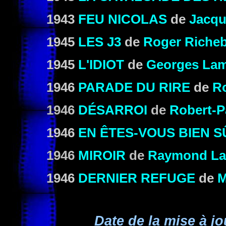
1943
FEU NICOLAS
de
Jacqu
1945
LES J3
de
Roger Riche
1945
L'IDIOT
de
Georges La
1946
PARADE DU RIRE
de
Ro
1946
DÉSARROI
de
Robert-P
1946
EN ÊTES-VOUS BIEN S
1946
MIROIR
de
Raymond L
1946
DERNIER REFUGE
de
M
Date de la mise à jo