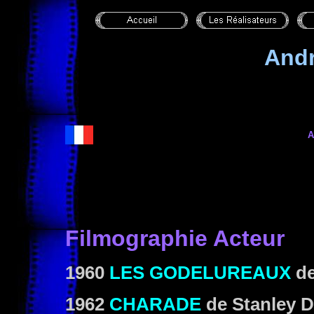
And
A
Filmographie Acteur
1960
LES GODELUREAUX
d
1962
CHARADE
de Stanley 