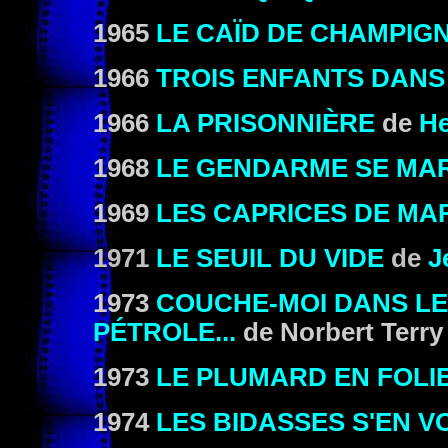
1965
LE CAÏD DE CHAMPIG
1966
TROIS ENFANTS DANS
1966
LA PRISONNIÈRE
de
He
1968
LE GENDARME SE MAR
1969
LES CAPRICES DE MA
1971
LE SEUIL DU VIDE
de
J
1973
COUCHE-MOI DANS LE 
PÉTROLE...
de Norbert Terry
1973
LE PLUMARD EN FOLI
1974
LES BIDASSES S'EN 