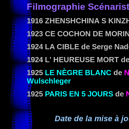
Filmographie Scénaris
1916
ZHENSHCHINA S KIN
1923
CE COCHON DE MORI
1924
LA CIBLE
de Serge Nad
1924
L' HEUREUSE MORT
de
1925
LE NÈGRE BLANC
de
N
Wulschleger
1925
PARIS EN 5 JOURS
de
Date de la mise à jo