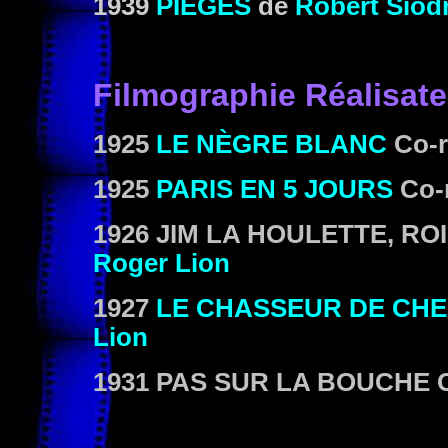
1939
PIÈGES
de
Robert Sio
Filmographie
Réalisate
1925
LE NÈGRE BLANC
Co-r
1925
PARIS EN 5 JOURS
Co-r
1926
JIM LA HOULETTE, RO
Roger Lion
1927
LE CHASSEUR DE CHE
Lion
1931
PAS SUR LA BOUCHE
C