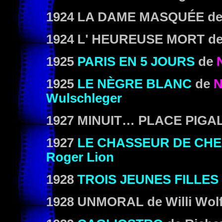
1924
LA DAME MASQUÉE
d
1924
L' HEUREUSE MORT
de
1925
PARIS EN 5 JOURS
de
1925
LE NÈGRE BLANC
de
N
Wulschleger
1927
MINUIT… PLACE PIGA
1927
LE CHASSEUR DE CHE
Roger Lion
1928
TROIS JEUNES FILLES
1928
UNMORAL
de Willi Wol