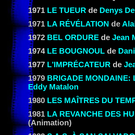
1971
LE TUEUR
de
Denys De 
1971
LA RÉVÉLATION
de
Ala
1972
BEL ORDURE
de
Jean 
1974
LE BOUGNOUL
de
Dan
1977
L'IMPRÉCATEUR
de
Je
1979
BRIGADE MONDAINE:
Eddy Matalon
1980
LES MAÎTRES DU TEM
1981
LA REVANCHE DES H
(Animation)