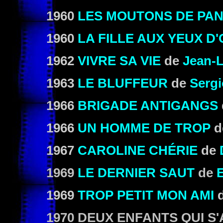
1960
LES MOUTONS DE PA
1960
LA FILLE AUX YEUX D
1962
VIVRE SA VIE
de
Jean-
1963
LE BLUFFEUR
de
Serg
1966
BRIGADE ANTIGANGS
1966
UN HOMME DE TROP
d
1967
CAROLINE CHÉRIE
de
1969
LE DERNIER SAUT
de
1969
TROP PETIT MON AMI
1970 DEUX ENFANTS QUI S