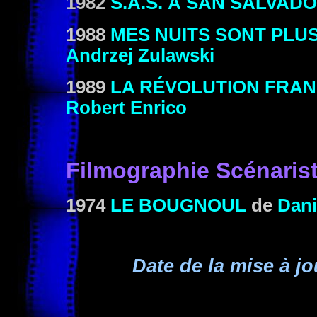
1982
S.A.S. À SAN SALVAD
1988
MES NUITS SONT PLU
Andrzej Zulawski
1989
LA RÉVOLUTION FRAN
Robert Enrico
Filmographie Scénaris
1974
LE BOUGNOUL
de
Dan
Date de la mise à jo