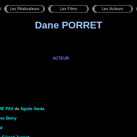
Dane PORRET
ACTEUR
RE PAS
de
Agnès Varda
ues Demy
al