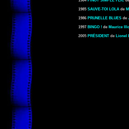
1984
PINOT SIMPLE FLIC
d
1985
SAUVE-TOI LOLA
de
M
1986
PRUNELLE BLUES
de
1997
BINGO !
de
Maurice Ill
2005
PRÉSIDENT
de
Lionel