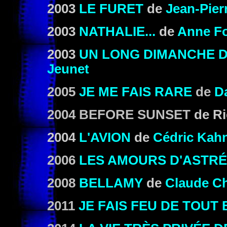
2003
LE FURET
de
Jean-Pier
2003
NATHALIE...
de
Anne Fo
2003
UN LONG DIMANCHE D
Jeunet
2005
JE ME FAIS RARE
de
D
2004 BEFORE SUNSET
de Ri
2004
L'AVION
de
Cédric Kah
2006
LES AMOURS D'ASTRÉ
2008
BELLAMY
de
Claude C
2011
JE FAIS FEU DE TOUT 