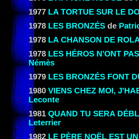
1977
LA TORTUE SUR LE D
1978
LES BRONZÉS
de
Patri
1978
LA CHANSON DE ROL
1978
LES HÉROS N'ONT PAS
Némès
1979
LES BRONZÉS FONT D
1980
VIENS CHEZ MOI, J'H
Leconte
1981
QUAND TU SERA DÉBL
Leterrier
1982
LE PÈRE NOËL EST U