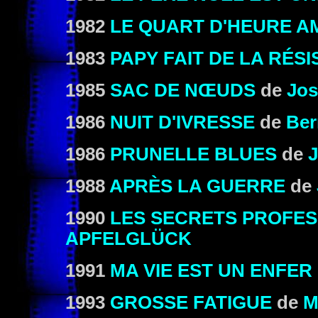
1982
LE QUART D'HEURE A
1983
PAPY FAIT DE LA RÉS
1985
SAC DE NŒUDS
de
Jos
1986
NUIT D'IVRESSE
de
Ber
1986
PRUNELLE BLUES
de
1988
APRÈS LA GUERRE
de
1990
LES SECRETS PROFE
APFELGLÜCK
1991
MA VIE EST UN ENFER
1993
GROSSE FATIGUE
de
M