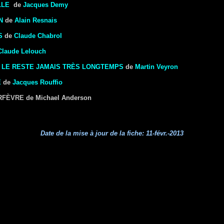
LLE
de
Jacques Demy
N
de
Alain Resnais
S
de
Claude Chabrol
Claude Lelouch
 LE RESTE JAMAIS TRÈS LONGTEMPS
de
Martin Veyron
E
de
Jacques Rouffio
ORFÈVRE
de Michael Anderson
Date de la mise à jour de la fiche:
11-févr.-2013