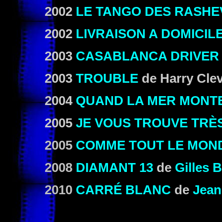
2002
LE TANGO DES RASHE
2002
LIVRAISON A DOMICIL
2003
CASABLANCA DRIVER
2003
TROUBLE
de Harry Cle
2004
QUAND LA MER MONT
2005
JE VOUS TROUVE TRÈ
2005
COMME TOUT LE MON
2008
DIAMANT 13
de
Gilles 
2010
CARRÉ BLANC
de
Jean