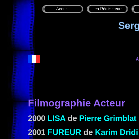
Ser
A
Filmographie Acteur
2000
LISA
de
Pierre Grimblat
2001
FUREUR
de
Karim Dridi