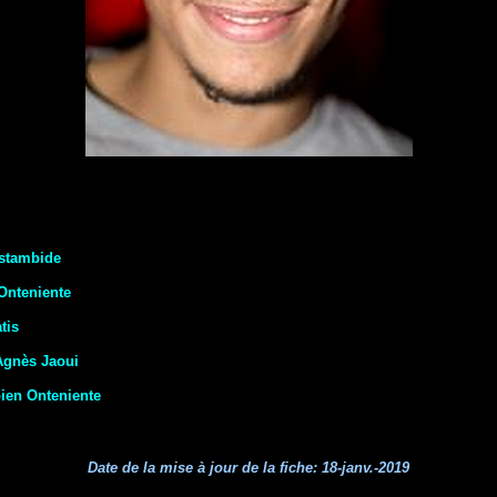
stambide
Onteniente
tis
Agnès Jaoui
ien Onteniente
Date de la mise à jour de la fiche:
18-janv.-2019