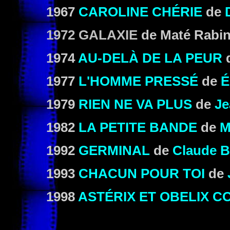
1967
CAROLINE CHÉRIE
de
1972 GALAXIE
de Maté Rabin
1974
AU-DELÀ DE LA PEUR
1977
L'HOMME PRESSÉ
de
É
1979
RIEN NE VA PLUS
de
Je
1982
LA PETITE BANDE
de
M
1992
GERMINAL
de
Claude B
1993
CHACUN POUR TOI
de
1998
ASTÉRIX ET OBELIX 