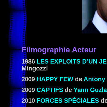
Filmographie Acteur
1986
LES EXPLOITS D’UN J
Mingozzi
2009
HAPPY FEW
de
Antony 
2009
CAPTIFS
de
Yann Gozl
2010
FORCES SPÉCIALES
d