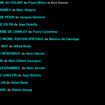
ME AU VOLANT
de
Pierre Billon
et Kurt Gerron
 DAMES
de
Marc Allégret
DE PÉKIN
de
Jacques Darmont
E EN OR
de
Jean Dréville
AINE DE CHARLEY
de
Pierre Colombier
E HEURE, ÉDITION SPÉCIALE
de
Maurice de Canonge
 NUIT
de
Alfred Rode
E MONTARGIS
de
Henri Decoin
ME
de
Marc-Gilbert Sauvajon
ÉLÉGRAMMES
de
Henri Decoin
S SANS FIN
de
Jean Dréville
LON
de
Alfred Rode
BANC
de
Robert Vernay