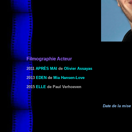
Filmographie Acteur
2011
APRÈS MAI
de
Olivier Assayas
2013
EDEN
de
Mia Hansen-Love
2015
ELLE
de Paul Verhoeven
Date de la mise 