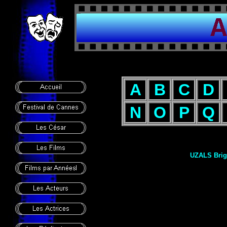
A
B
C
D
N
O
P
Q
UZALS Brigi