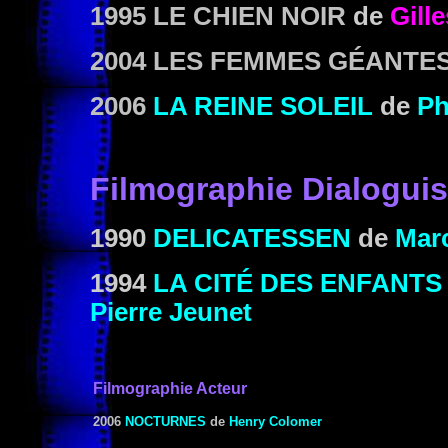
1995 LE CHIEN NOIR
de
Gill
2004 LES FEMMES GÉANTE
2006
LA REINE SOLEIL
de
Ph
Filmographie Dialoguis
1990
DELICATESSEN
de
Mar
1994
LA CITÉ DES ENFANT
Pierre Jeunet
Filmographie Acteur
2006
NOCTURNES
de
Henry Colomer