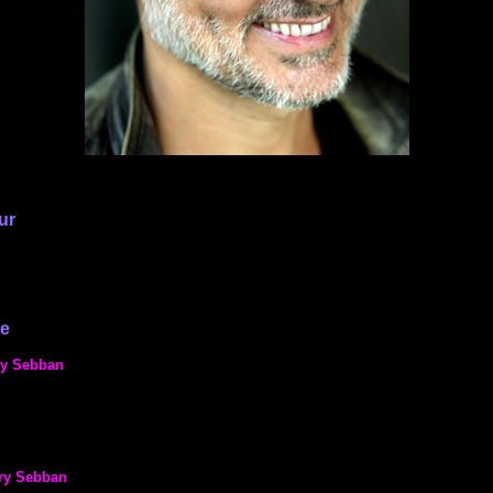
ur
te
ry Sebban
ry Sebban