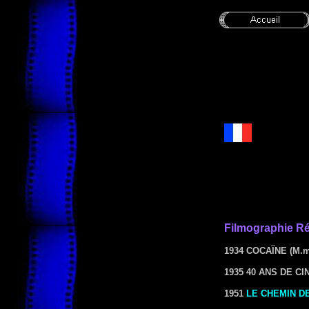
Filmographie
Ré
1934
COCAÏNE
(M.m
193
5 40 ANS DE C
1951
LE CHEMIN D