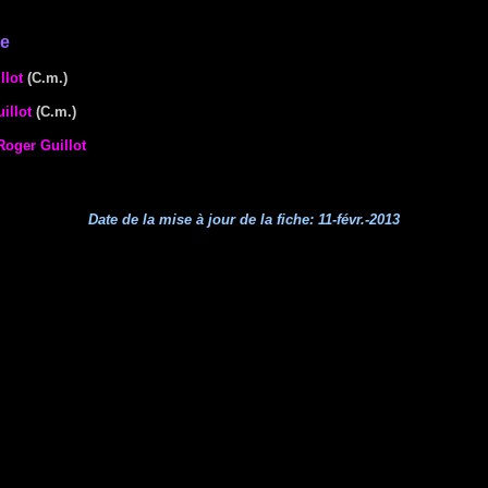
te
llot
(C.m.)
illot
(C.m.)
Roger Guillot
Date de la mise à jour de la fiche:
11-févr.-2013