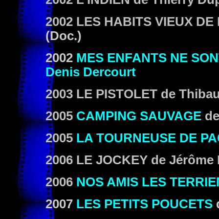
2002 LES HABITS VIEUX D
(Doc.)
2002
MES ENFANTS NE SON
Denis Dercourt
2003 LE PISTOLET
de Thibau
2005
CAMPING SAUVAGE
d
2005
LA TOURNEUSE DE P
2006 LE JOCKEY
de Jérôme 
2006
NOS AMIS LES TERRIE
2007
LES PETITS POUCETS