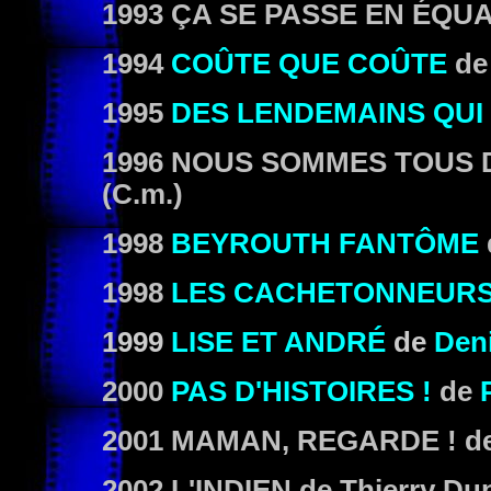
1993 ÇA SE PASSE EN ÉQU
1994
COÛTE QUE COÛTE
d
1995
DES LENDEMAINS QUI
1996 NOUS SOMMES TOUS 
(C.m.)
1998
BEYROUTH FANTÔME
1998
LES CACHETONNEUR
1999
LISE ET ANDRÉ
de
Den
2000
PAS D'HISTOIRES !
d
e
2001 MAMAN, REGARDE !
de
2002 L'INDIEN
de Thierry Dup