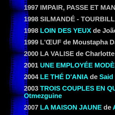
1997 IMPAIR, PASSE ET M
1998 SILMANDÉ - TOURBIL
1998
LOIN DES YEUX
de João
1999 L'ŒUF
de Moustapha D
2000 LA VALISE
de Charlotte
2001
UNE EMPLOYÉE MODÈ
2004
LE THÉ D'ANIA
de
Said
2003
TROIS COUPLES EN Q
Otmezguine
2007
LA MAISON JAUNE
de