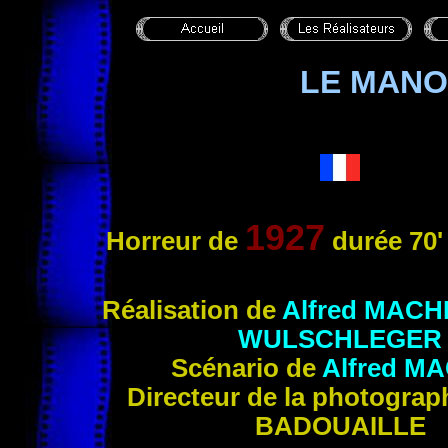
LE MANO
1927
Horreur
de
durée 70
Réalisation
de
Alfred
MACH
WULSCHLEGER
Scénar
io de
Alfred
MA
Directeur de la photograp
BADOUAILLE