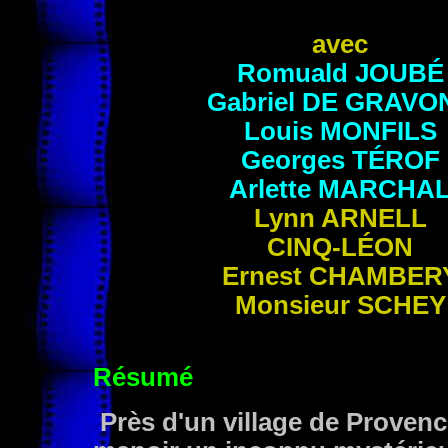
avec
Romuald
JOUBÉ
Gabriel
DE GRAVO
Louis
MONFILS
Georges
TÉROF
Arlette
MARCHA
Lynn
ARNELL
CINQ-LÉON
Ernest
CHAMBER
Monsieur
SCHEY
Résumé
Près d'un village de Provenc