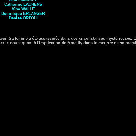
Catherine
LACHENS
Aïna
WALLE
Dominique
ERLANGER
Denise
ORTOLI
teur. Sa femme a été assassinée dans des circonstances mystérieuses. 
ner le doute quant à l'implication de Marcilly dans le meurtre de sa pre