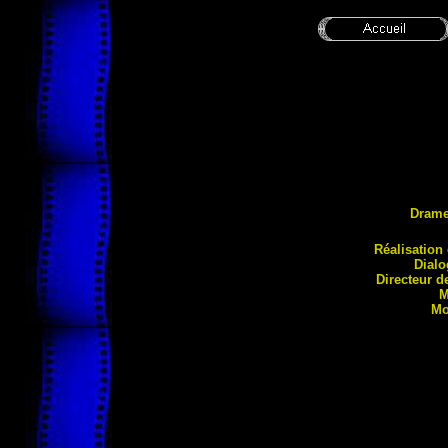
Dram
Réalisa
tion
Dial
Directeur 
M
Mo