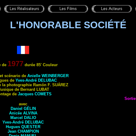
L'HONORABLE SOCIÉTÉ
1977
e de
durée 85' Couleur
 et scénario de
Anielle
WEINBERGER
ogues de
Yves-André
DELUBAC
de la photographie Ramón F.
SUÁREZ
usique de Bernard
LUBAT
ntage de
Jacques
COMETS
Sortie
avec
Daniel
GÉLIN
Anicée
ALVINA
Marcel
DALIO
Yves-André
DELUBAC
Hugues
QUESTER
Jean
CHAMPION
Denis
MANUEL