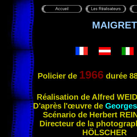
MAIGRET
1966
Policier
de
durée 88
Réa
lisation de Alfred
WEI
D'après l'œuvre de
George
Scénario de Herbert
REI
Directeur de la photograp
HÖLSCHER