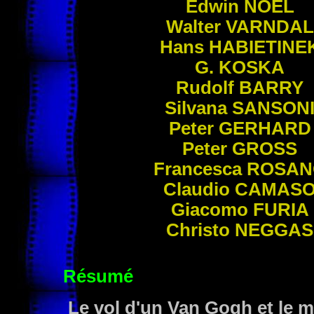
Edwin
NOEL
Walter
VARNDAL
Hans
HABIETINE
G.
KOSKA
Rudolf
BARRY
Silvana
SANSON
Peter
GERHARD
Peter
GROSS
Francesca
ROSAN
Claudio
CAMAS
Giacomo
FURIA
Christo
NEGGAS
Résumé
Le vol d'un Van Gogh et le 