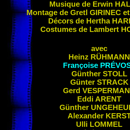
Musique de Erwin
HAL
Montage de Gretl
GIRINEC
et
Décors de Hertha
HAR
Costumes de Lambert
H
avec
Heinz
RÜHMANN
Françoise
PRÉVO
Günther
STOLL
Günter
STRACK
Gerd
VESPERMA
Eddi
ARENT
Günther
UNGEHEU
Alexander
KERS
Ulli
LOMMEL