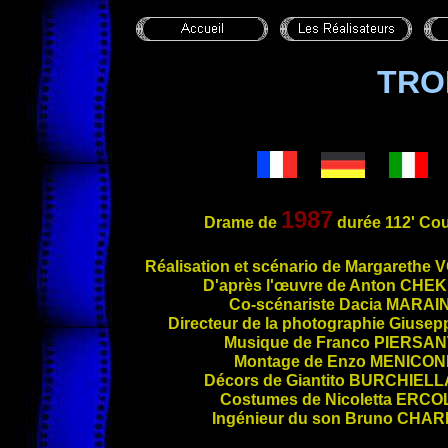
TRO
1987
Drame de
durée 112' Cou
Réalis
ation et scénario de Margarethe
V
D'après l'œuvre de Anton
CHEK
Co-scénariste Dacia
MARAIN
Directeur de la photographie Giuse
Musique de Franco
PIERSAN
Montage de Enzo
MENICON
Décors de Giantito
BURCHIELL
Costumes de Nicoletta
ERCO
Ingénieur du son Bruno
CHAR