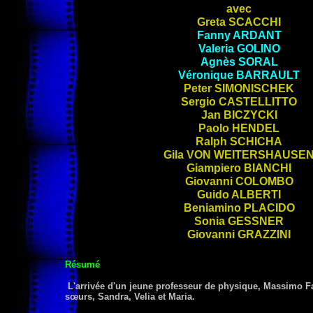
avec
Greta
SCACCHI
Fanny
ARDANT
Valeria
GOLINO
Agnès
SORAL
Véronique
BARRAULT
Peter
SIMONISCHEK
Sergio
CASTELLITTO
Jan
BICZYCKI
Paolo
HENDEL
Ralph
SCHICHA
Gila
VON WEITERSHAUSE
Giampiero
BIANCHI
Giovanni
COLOMBO
Guido
ALBERTI
Beniamino
PLACIDO
Sonia
GESSNER
Giovanni
GRAZZINI
Résumé
L'arrivée d'un jeune professeur de physique, Massimo Fant
sœurs, Sandra, Velia et Maria.