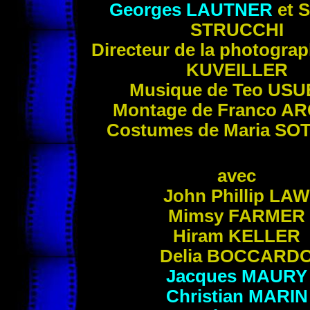
Georges
LAUTNER
et S
STRUCCHI
Directeur de la photograp
KUVEILLER
Musique de Teo
USU
Montage de Franco
AR
Costumes de Maria
SOT
avec
John Phillip
LAW
Mimsy
FARMER
Hiram
KELLER
Delia
BOCCARD
Jacques
MAURY
Christian
MARIN