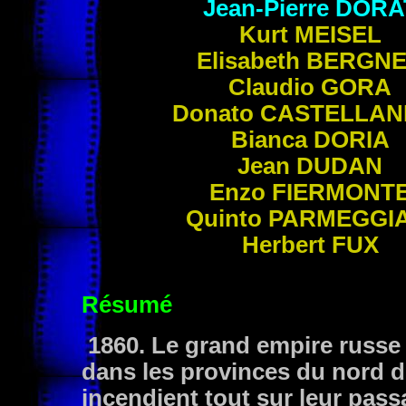
Jean-Pierre
DORA
Kurt
MEISEL
Elisabeth
BERGN
Claudio
GORA
Donato
CASTELLAN
Bianca
DORIA
Jean
DUDAN
Enzo
FIERMONT
Quinto
PARMEGGIA
Herbert
FUX
Résumé
1860. Le grand empire russe s
dans les provinces du nord du 
incendient tout sur leur passa