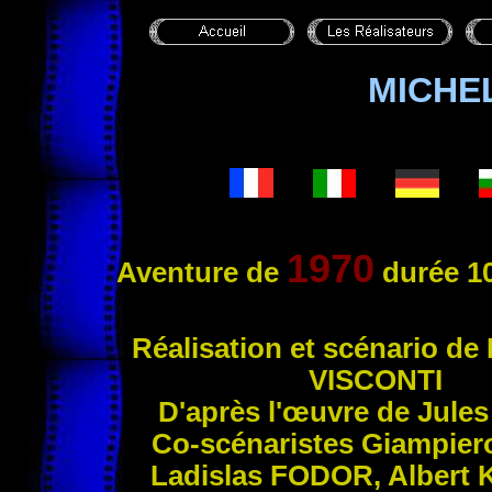
MICHE
1970
Aventure
de
durée 10
Réali
sation et scénario de
VISCONTI
D'après l'œuvre de Jule
Co-scénaristes Giampie
Ladislas
FODOR
, Albert