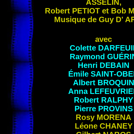
ASSELIN
,
Robert
PETIOT
et Bob
M
Musique de Guy
D' A
avec
Colette
DARFEUI
Raymond
GUÉRI
Henri
DEBAIN
Émile
SAINT-OBE
Albert
BROQUI
Anna
LEFEUVRIE
Robert
RALPHY
Pierre
PROVINS
Rosy
MORENA
Léone
CHANEY