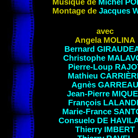
Musique de
Michel P
Montage de
Jacques
W
avec
Angela MOLINA
Bernard GIRAUDE
Christophe MALAV
Pierre-Loup RAJO
Mathieu CARRIÈR
Agnès GARREA
Jean-Pierre MIQU
François LALAND
Marie-France
SANT
Consuelo
DE HAVIL
Thierry
IMBERT